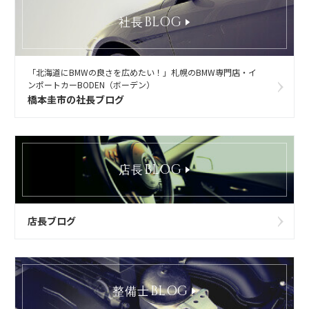
BLOG
社長
「北海道にBMWの良さを広めたい！」札幌のBMW専門店・イ
ンポートカーBODEN（ボーデン）
橋本圭市の社長ブログ
BLOG
店長
店長ブログ
BLOG
整備士