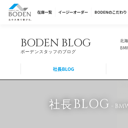
在庫
一覧
イージー
オーダー
BODENの
こだわり
BODEN BLOG
北海
BM
ボーデンスタッフのブログ
社長BLOG
BLOG
社長
- B