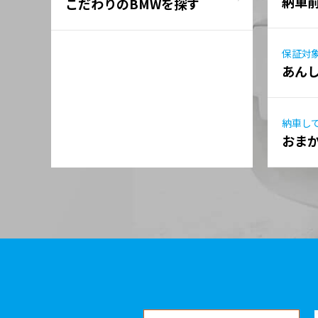
納車
こだわりのBMWを探す
保証対
あん
納車し
おま