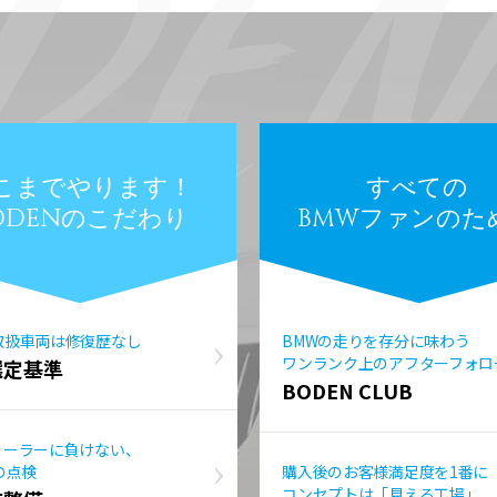
こまでやります！
すべての
ODENのこだわり
BMWファンのた
取扱車両は修復歴なし
BMWの走りを存分に味わう
ワンランク上のアフターフォロ
選定基準
BODEN CLUB
ィーラーに負けない、
の点検
購入後のお客様満足度を1番に
コンセプトは「見える工場」