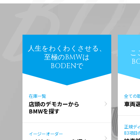
人生をわくわくさせる、
こ
至極のBMWは
B
BODENで
在庫一覧
全ての
店頭のデモカーから
車両
BMWを探す
正規デ
83項目
イージーオーダー