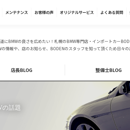
メンテ
ナンス
お客様の声
オリジナル
サービス
よくある
質問
道にBMWの良さを広めたい！札幌のBMW専門店・インポートカーBOD
Wの情報や、店のお知らせ、BODENのスタッフを知って頂くため日々
店長BLOG
整備士BLOG
MWの話題