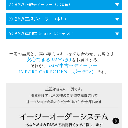
③ BMW 正規ディーラー
（北海道）
▼
④ BMW 正規ディーラー
（本州）
▼
⑤ BMW 専門店
▼
（BODEN（ボーデン））
一定の品質と、高い専門スキルを持ち合わせ、
お客さまに
安心できるBMWだけ
をお届けする。
BMW中古車ディーラー
それが、
import car BODEN（ボーデン）
です。