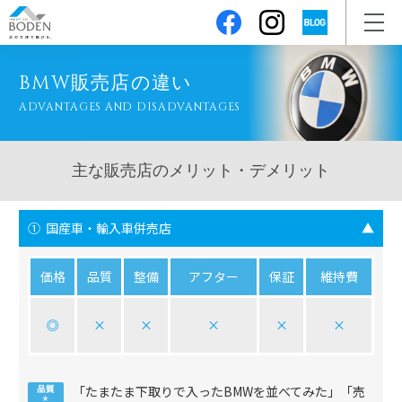
BMW販売店の違い
ADVANTAGES AND DISADVANTAGES
主な販売店のメリット・デメリット
① 国産車・輸入車併売店
▼
価格
品質
整備
アフター
保証
維持費
◎
×
×
×
×
×
「たまたま下取りで入ったBMWを並べてみた」「売