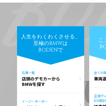
人生をわくわくさせる、
こ
至極のBMWは
B
BODENで
在庫一覧
全ての
店頭のデモカーから
車両
BMWを探す
正規デ
83項目
イージーオーダー