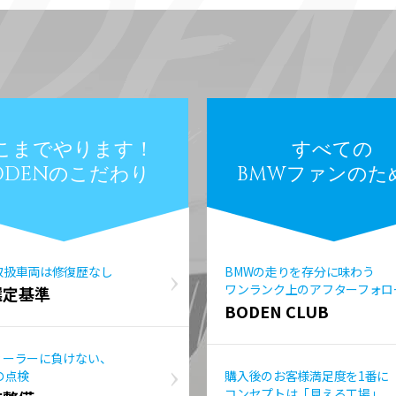
こまでやります！
すべての
ODENのこだわり
BMWファンのた
取扱車両は修復歴なし
BMWの走りを存分に味わう
ワンランク上のアフターフォロ
選定基準
BODEN CLUB
ィーラーに負けない、
の点検
購入後のお客様満足度を1番に
コンセプトは「見える工場」