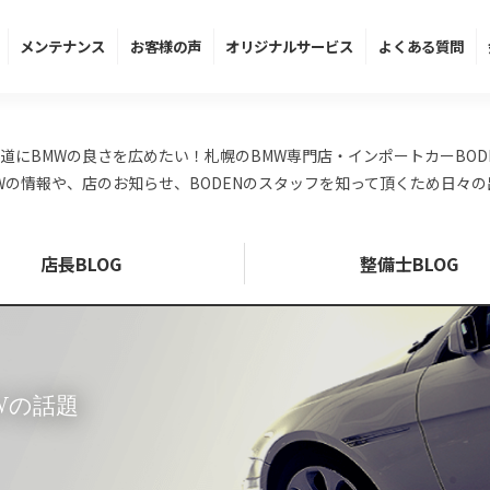
メンテ
ナンス
お客様の声
オリジナル
サービス
よくある
質問
道にBMWの良さを広めたい！札幌のBMW専門店・インポートカーBOD
Wの情報や、店のお知らせ、BODENのスタッフを知って頂くため日々
店長BLOG
整備士BLOG
MWの話題