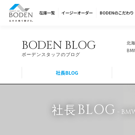
在庫
一覧
イージー
オーダー
BODENの
こだわり
BODEN BLOG
北海
BM
ボーデンスタッフのブログ
社長BLOG
BLOG
社長
- B