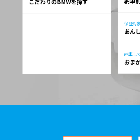
納車
こだわりのBMWを探す
保証対
あん
納車し
おま