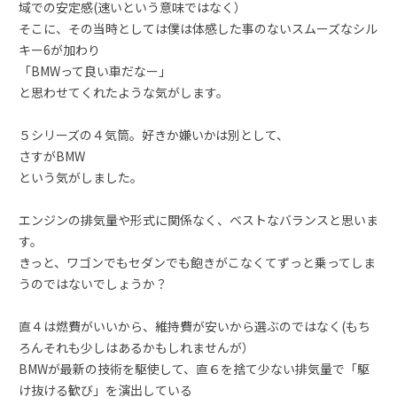
域での安定感(速いという意味ではなく）
そこに、その当時としては僕は体感した事のないスムーズなシル
キー6が加わり
「BMWって良い車だなー」
と思わせてくれたような気がします。
５シリーズの４気筒。好きか嫌いかは別として、
さすがBMW
という気がしました。
エンジンの排気量や形式に関係なく、ベストなバランスと思いま
す。
きっと、ワゴンでもセダンでも飽きがこなくてずっと乗ってしま
うのではないでしょうか？
直４は燃費がいいから、維持費が安いから選ぶのではなく(もち
ろんそれも少しはあるかもしれませんが）
BMWが最新の技術を駆使して、直６を捨て少ない排気量で「駆
け抜ける歓び」を演出している