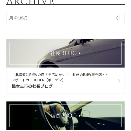
ARCHIVE
BLOG
社長
「北海道にBMWの良さを広めたい！」札幌のBMW専門店・イ
ンポートカーBODEN（ボーデン）
橋本圭市の社長ブログ
BLOG
店長