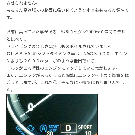
させられません。
もちろん高速域での路面に吸い付くような走りももちろん健在で
す。
以前に乗っていた事がある、528iのセダン3000cc６気筒モデル
と比べても
ドライビングの楽しさは少しもスポイルされていません。
むしろ８速ATのシフトタイミング等は、NAの３０００ccエンジ
ンよりも２０００ccターボのような低回転から
トルクが出る特性のエンジンにマッチしている気がします。
また、エンジンがあったまると頻繁にエンジンを止めて燃費を稼
ごうとしますが、これも私はそんなに不快ではありませんでし
た。