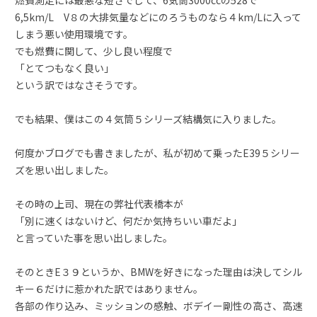
6,5km/L V８の大排気量などにのろうものなら４km/Lに入って
しまう悪い使用環境です。
でも燃費に関して、少し良い程度で
「とてつもなく良い」
という訳ではなさそうです。
でも結果、僕はこの４気筒５シリーズ結構気に入りました。
何度かブログでも書きましたが、私が初めて乗ったE39５シリー
ズを思い出しました。
その時の上司、現在の弊社代表橋本が
「別に速くはないけど、何だか気持ちいい車だよ」
と言っていた事を思い出しました。
そのときE３９というか、BMWを好きになった理由は決してシル
キー６だけに惹かれた訳ではありません。
各部の作り込み、ミッションの感触、ボデイー剛性の高さ、高速