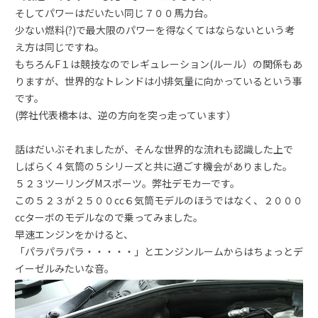
そしてパワーはだいたい同じ７００馬力台。
少ない燃料(?)で最大限のパワーを得なくてはならないという考
え方は同じですね。
もちろんF１は競技なのでレギュレーション(ルール）の関係もあ
りますが、世界的なトレンドは小排気量に向かっているという事
です。
(弊社代表橋本は、逆の方向を突っ走っています）
話はだいぶそれましたが、そんな世界的な流れも認識した上で
しばらく４気筒の５シリーズと共に過ごす機会がありました。
５２３ツーリングMスポーツ。弊社デモカーです。
この５２３が２５００cc６気筒モデルのほうではなく、２０００
ccターボのモデルなので乗ってみました。
早速エンジンをかけると、
「パラパラパラ・・・・・」とエンジンルームからはちょっとデ
イーゼルみたいな音。