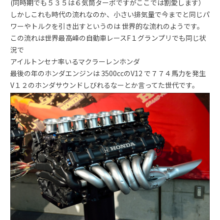
(同時期でも５３５は６気筒ターボですがここでは割愛します）
しかしこれも時代の流れなのか、小さい排気量で今までと同じパ
ワーやトルクを引き出すというのは 世界的な流れのようです。
この流れは世界最高峰の自動車レースF１グランプリでも同じ状
況で
アイルトンセナ率いるマクラーレンホンダ
最後の年のホンダエンジンは 3500ccのV12 で７７４馬力を発生
V１２のホンダサウンドしびれるなーとか言ってた世代です。