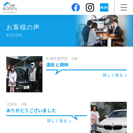
お客様の声
REVIEW
札幌市豊平区 K様
満足と期待
詳しく見る
江別市 Y様
ありがとうございました
詳しく見る