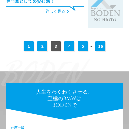
専門家としての安心感！
詳しく見る
1
2
3
4
5
…
16
人生をわくわくさせる、
至極のBMWは
BODENで
在庫一覧