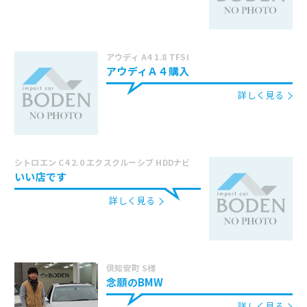
アウディ A4 1.8 TFSI
アウディＡ４購入
詳しく見る
シトロエン C4 2.0 エクスクルーシブ HDDナビ
いい店です
詳しく見る
倶知安町 S様
念願のBMW
詳しく見る