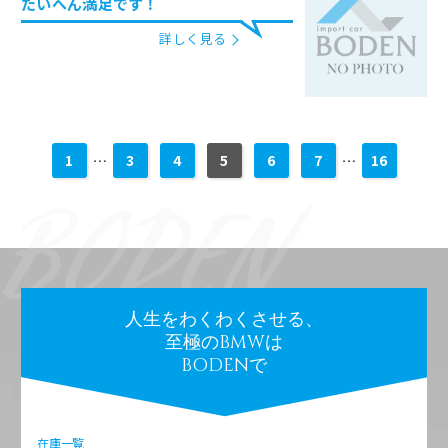
たいへん満足です！
詳しく見る
1
…
3
4
5
6
7
…
16
人生をわくわくさせる、
至極のBMWは
BODENで
在庫一覧