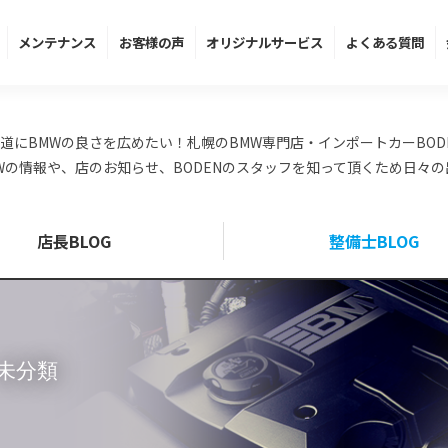
メンテ
ナンス
お客様の声
オリジナル
サービス
よくある
質問
道にBMWの良さを広めたい！札幌のBMW専門店・インポートカーBOD
Wの情報や、店のお知らせ、BODENのスタッフを知って頂くため日々
店長BLOG
整備士BLOG
 未分類