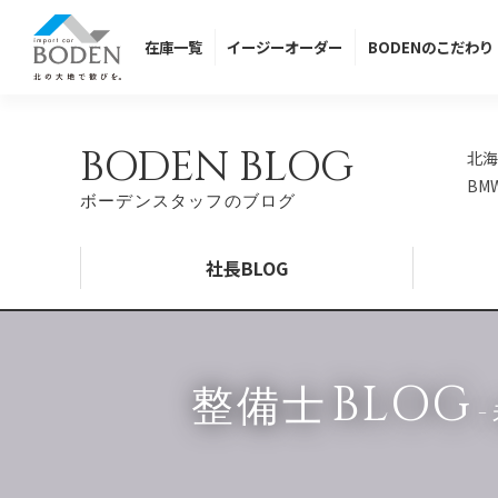
在庫
一覧
イージー
オーダー
BODENの
こだわり
BODEN BLOG
北海
BM
ボーデンスタッフのブログ
社長BLOG
BLOG
整備士
-