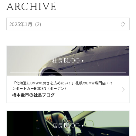
ARCHIVE
BLOG
社長
「北海道にBMWの良さを広めたい！」札幌のBMW専門店・イ
ンポートカーBODEN（ボーデン）
橋本圭市の社長ブログ
BLOG
店長