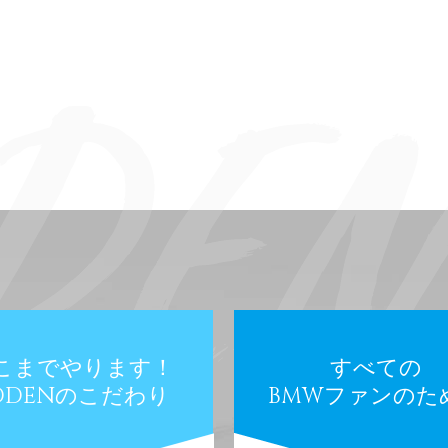
こまでやります！
すべての
ODENのこだわり
BMWファンのた