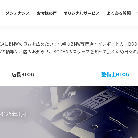
メンテ
ナンス
お客様の声
オリジナル
サービス
よくある
質問
道にBMWの良さを広めたい！札幌のBMW専門店・インポートカーBOD
Wの情報や、店のお知らせ、BODENのスタッフを知って頂くため日々
店長BLOG
整備士BLOG
 2025年1月