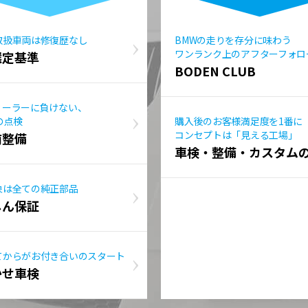
取扱車両は修復歴なし
BMWの走りを存分に味わう
ワンランク上のアフターフォロ
選定基準
BODEN CLUB
ィーラーに負けない、
の点検
購入後のお客様満足度を1番に
コンセプトは「見える工場」
前整備
車検・整備・カスタム
象は全ての純正部品
しん保証
てからがお付き合いのスタート
かせ車検