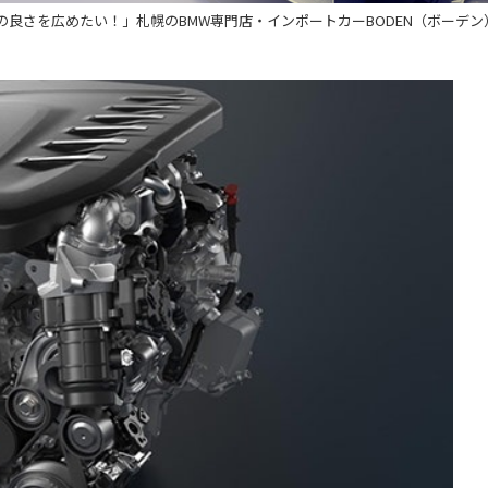
の良さを広めたい！」札幌のBMW専門店・インポートカーBODEN（ボーデン