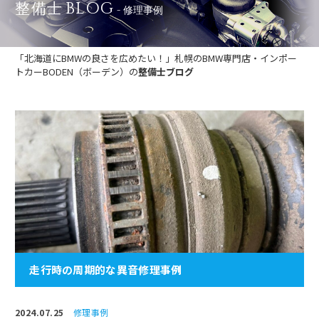
BLOG
整備士
- 修理事例
「北海道にBMWの良さを広めたい！」札幌のBMW専門店・インポー
トカーBODEN（ボーデン）の
整備士ブログ
走行時の周期的な異音修理事例
2024.07.25
修理事例