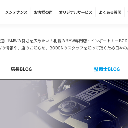
メンテ
ナンス
お客様の声
オリジナル
サービス
よくある
質問
道にBMWの良さを広めたい！札幌のBMW専門店・インポートカーBOD
Wの情報や、店のお知らせ、BODENのスタッフを知って頂くため日々
店長BLOG
整備士BLOG