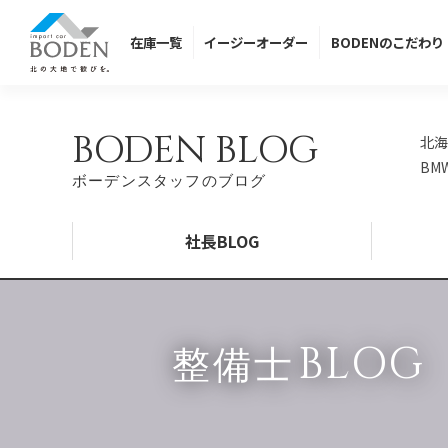
在庫
一覧
イージー
オーダー
BODENの
こだわり
BODEN BLOG
北海
BM
ボーデンスタッフのブログ
社長BLOG
BLOG
整備士