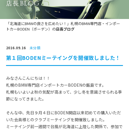
BLOG
店長
「北海道にBMWの良さを広めたい！」札幌のBMW専門店・インポー
トカーBODEN（ボーデン）の
店長ブログ
2016.09.16
未分類
第１回BODENミーテイングを開催致しました！
みなさんこんにちは！！
札幌のBMW専門店インポートカーBODENの飯島です。
札幌もいよいよ秋の気配が高まって、少し冬を意識させられる季
節になってきました。
そんな中、先日９月４日にBODEN開店以来初めての購入いただ
いた会員様とのクラブミーテイングを開催致しました。
ミーテイング前一週間で台風が北海道に上陸した関係で、参加で