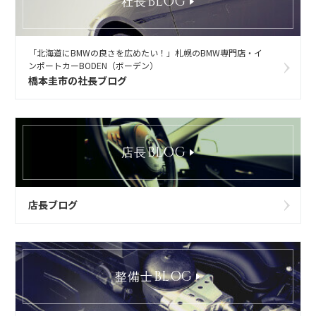
BLOG
社長
「北海道にBMWの良さを広めたい！」札幌のBMW専門店・イ
ンポートカーBODEN（ボーデン）
橋本圭市の社長ブログ
BLOG
店長
店長ブログ
BLOG
整備士