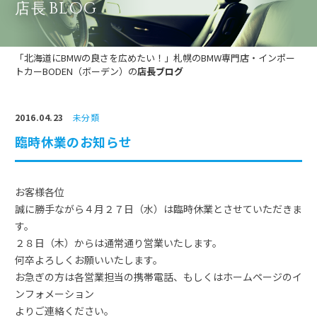
BLOG
店長
「北海道にBMWの良さを広めたい！」札幌のBMW専門店・インポー
トカーBODEN（ボーデン）の
店長ブログ
2016.04.23
未分類
臨時休業のお知らせ
お客様各位
誠に勝手ながら４月２７日（水）は臨時休業とさせていただきま
す。
２８日（木）からは通常通り営業いたします。
何卒よろしくお願いいたします。
お急ぎの方は各営業担当の携帯電話、もしくはホームページのイ
ンフォメーション
よりご連絡ください。