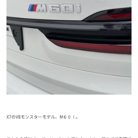
X7のV8モンスターモデル、M６０ｉ。