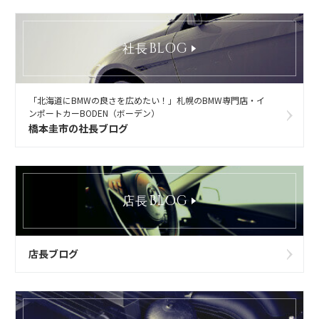
BLOG
社長
「北海道にBMWの良さを広めたい！」札幌のBMW専門店・イ
ンポートカーBODEN（ボーデン）
橋本圭市の社長ブログ
BLOG
店長
店長ブログ