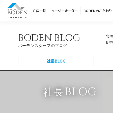
在庫
一覧
イージー
オーダー
BODENの
こだわり
BODEN BLOG
北海
BM
ボーデンスタッフのブログ
社長BLOG
BLOG
社長