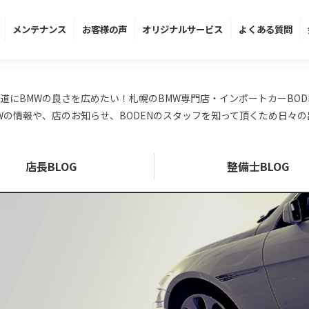
メンテ
ナンス
お客様の声
オリジナル
サービス
よくある
質問
道にBMWの良さを広めたい！札幌のBMW専門店・インポートカーBOD
Wの情報や、店のお知らせ、BODENのスタッフを知って頂くため日々
店長BLOG
整備士BLOG