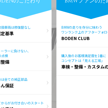
ODENのこだわり
BMWファンのた
取扱車両は修復歴なし
BMWの走りを存分に味わう
ワンランク上のアフターフォロ
選定基準
BODEN CLUB
ィーラーに負けない、
の点検
購入後のお客様満足度を1番に
コンセプトは「見える工場」
前整備
車検・整備・カスタム
象は全ての純正部品
しん保証
てからがお付き合いのスタート