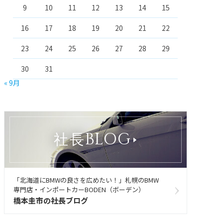
9
10
11
12
13
14
15
16
17
18
19
20
21
22
23
24
25
26
27
28
29
30
31
« 9月
BLOG
社長
「北海道にBMWの良さを広めたい！」札幌のBMW
専門店・インポートカーBODEN（ボーデン）
橋本圭市の社長ブログ