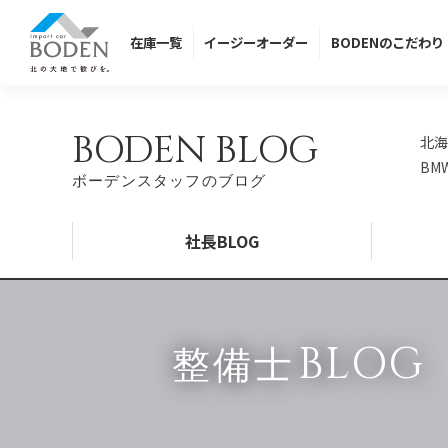
在庫
一覧
イージー
オーダー
BODENの
こだわり
BODEN BLOG
北海
BM
ボーデンスタッフのブログ
社長BLOG
BLOG
整備士