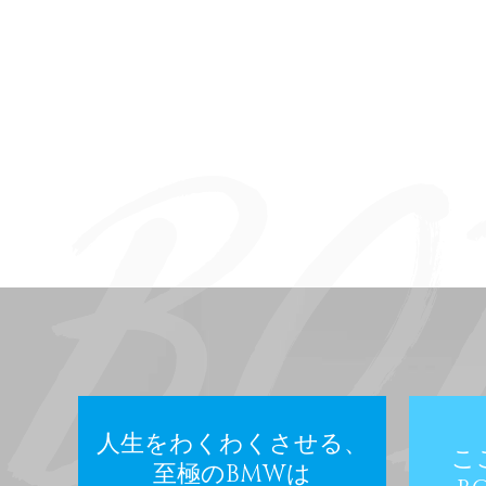
人生をわくわくさせる、
こ
至極のBMWは