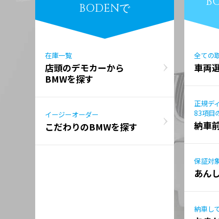
B
BODENで
在庫一覧
全ての
店頭のデモカーから
車両
BMWを探す
正規デ
83項目
イージーオーダー
納車
こだわりのBMWを探す
保証対
あん
納車し