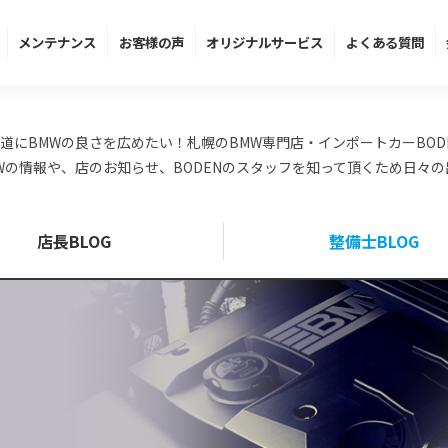
メンテ
ナンス
お客様の声
オリジナル
サービス
よくある
質問
道にBMWの良さを広めたい！札幌のBMW専門店・インポートカーBOD
Wの情報や、店のお知らせ、BODENのスタッフを知って頂くため日々
店長BLOG
整備士BLOG