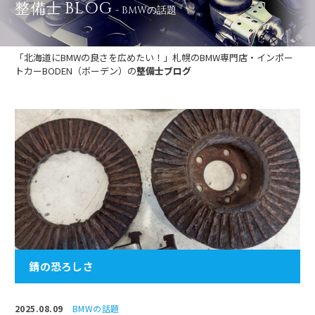
BLOG
整備士
- BMWの話題
「北海道にBMWの良さを広めたい！」札幌のBMW専門店・インポー
トカーBODEN（ボーデン）の
整備士ブログ
錆の恐ろしさ
2025.08.09
BMWの話題