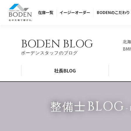
在庫
一覧
イージー
オーダー
BODENの
こだわり
BODEN BLOG
北海
BM
ボーデンスタッフのブログ
社長BLOG
BLOG
整備士
-