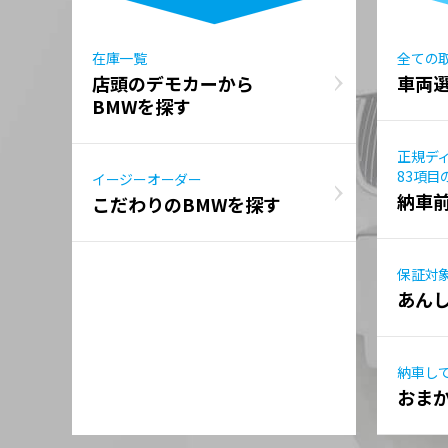
在庫一覧
全ての
店頭のデモカーから
車両
BMWを探す
正規デ
83項目
イージーオーダー
納車
こだわりのBMWを探す
保証対
あん
納車し
おま