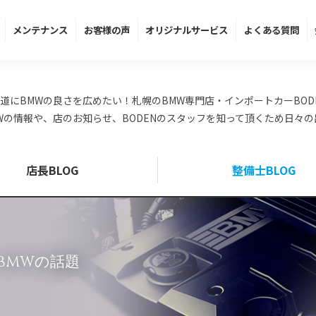
メンテ
ナンス
お客様の声
オリジナル
サービス
よくある
質問
道にBMWの良さを広めたい！札幌のBMW専門店・インポートカーBOD
Wの情報や、店のお知らせ、BODENのスタッフを知って頂くため日々
店長BLOG
整備士BLOG
 BMWの話題