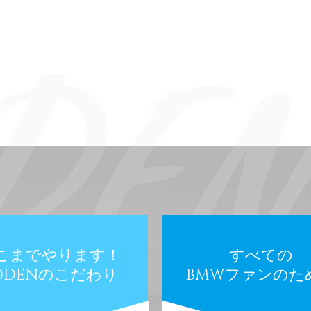
こまでやります！
すべての
ODENのこだわり
BMWファンのた