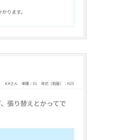
かかります。
K.Kさん 車種：X1 年式（和暦）：H25
ど、張り替えとかってで