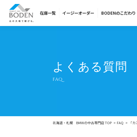
在庫
一覧
イージー
オーダー
BODENの
こだわり
よくある質問
FAQ
北海道・札幌 BMWの中古専門店 TOP
FAQ
「カ