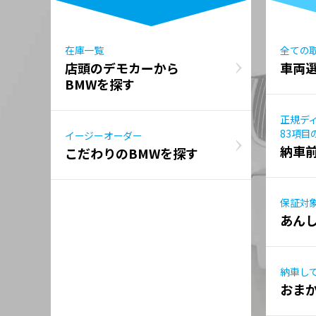
在庫一覧
全ての
店頭のデモカーから
車両
BMWを探す
正規デ
83項目
イージーオーダー
納車
こだわりのBMWを探す
保証対
あん
納車し
おま