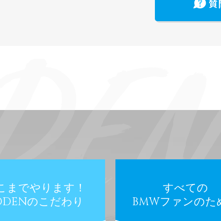
質
こまでやります！
すべての
ODENのこだわり
BMWファンのた