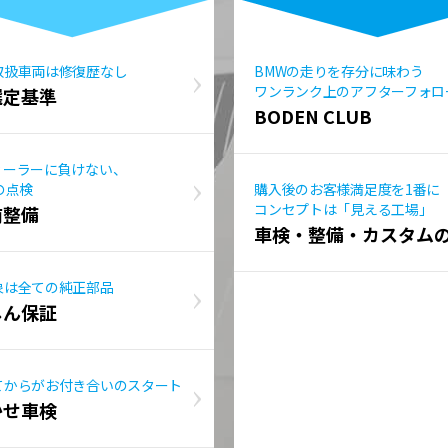
取扱車両は修復歴なし
BMWの走りを存分に味わう
ワンランク上のアフターフォロ
選定基準
BODEN CLUB
ィーラーに負けない、
の点検
購入後のお客様満足度を1番に
コンセプトは「見える工場」
前整備
車検・整備・カスタム
象は全ての純正部品
しん保証
てからがお付き合いのスタート
かせ車検