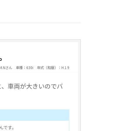
。
M.Nさん 車種：630i 年式（和暦）：H１9
と、車両が大きいのでバ
んです。