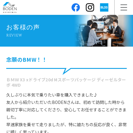
お客様の声
REVIEW
念願のBMW！！
ＢＭＷ X3 xドライブ20d Mスポーツパッケージ ディーゼルター
ボ 4WD
久しぶりに本気で乗りたい車を購入できました♪
友人から紹介いただいたBODENさんは、初めて訪問した時から
親切丁寧に対応してくださり、安心してお任せすることができま
した。
早速家族を乗せて走りましたが、特に娘たちの反応が良く、非常
に嬉しく思っています。