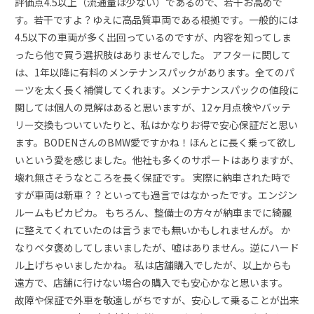
評価点4.5以上（流通量は少ない）であるので、若干お高めで
す。若干ですよ？ゆえに高品質車両である根拠です。一般的には
4.5以下の車両が多く出回っているのですが、内容を知ってしま
ったら他で買う選択肢はありませんでした。 アフターに関して
は、1年以降に有料のメンテナンスパックがあります。全てのパ
ーツを太く長く補償してくれます。メンテナンスパックの値段に
関しては個人の見解はあると思いますが、12ヶ月点検やバッテ
リー交換もついていたりと、私はかなりお得で安心保証だと思い
ます。BODENさんのBMW愛ですかね！ほんとに長く乗って欲し
いという愛を感じました。他社も多くのサポートはありますが、
壊れ無さそうなところを長く保証です。 実際に納車された時で
すが車両は新車？？といっても過言ではなかったです。エンジン
ルームもピカピカ。 もちろん、整備士の方々が納車までに綺麗
に整えてくれていたのは言うまでも無いかもしれませんが。 か
なりベタ褒めしてしまいましたが、嘘はありません。逆にハード
ル上げちゃいましたかね。 私は店舗購入でしたが、以上からも
遠方で、店舗に行けない場合の購入でも安心かなと思います。
故障や保証で外車を敬遠しがちですが、安心して乗ることが出来