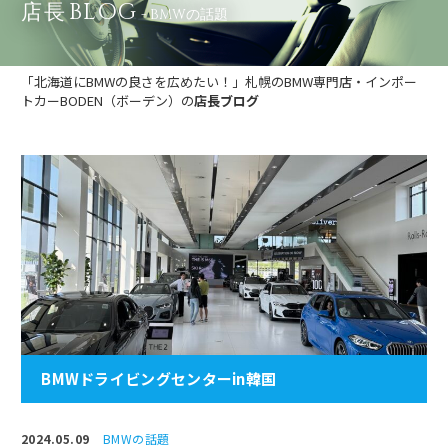
BLOG
店長
- BMWの話題
「北海道にBMWの良さを広めたい！」札幌のBMW専門店・インポー
トカーBODEN（ボーデン）の
店長ブログ
BMWドライビングセンターin韓国
2024.05.09
BMWの話題